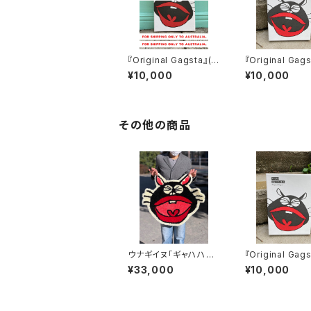
『Original Gagsta』(s
『Original Gag
hipping only to Aus)
o.55～no.64
¥10,000
¥10,000
その他の商品
ウナギイヌ「ギャハハハ」
『Original Gag
タフティングラグ
o.55～no.64
¥33,000
¥10,000