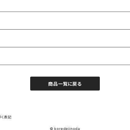
商品一覧に戻る
づく表記
© koredeiinoda