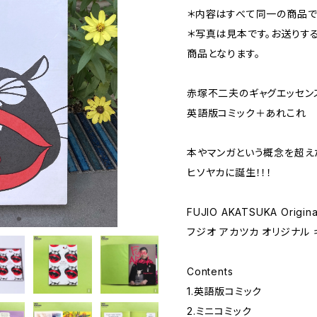
＊内容はすべて同一の商品で
＊写真は見本です。お送りす
商品となります。
赤塚不二夫のギャグエッセン
英語版コミック＋あれこれ
本やマンガという概念を超え
ヒソヤカに誕生！！！
FUJIO AKATSUKA Origina
フジオ アカツカ オリジナル 
Contents
1.英語版コミック
2.ミニコミック