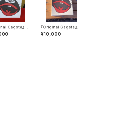
inal Gagsta』n
『Original Gagsta』n
o.42
000
¥10,000