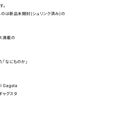
す。
るのは新品未開封(シュリンク済み)の
ス満載の
た「なにものか」
l Gagsta
ギャグスタ