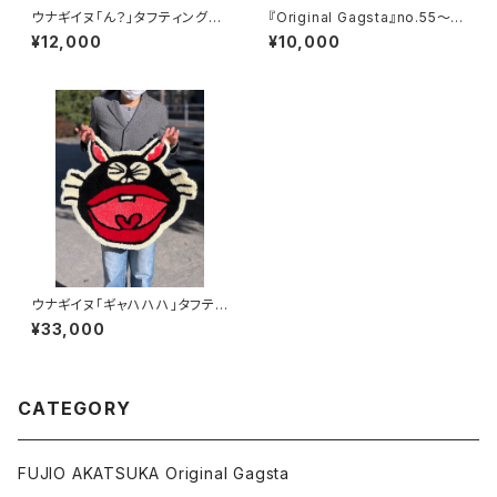
ウナギイヌ「ん？」タフティングチ
『Original Gagsta』no.55～n
ェアマット
o.64
¥12,000
¥10,000
ウナギイヌ「ギャハハハ」タフティ
ングラグ
¥33,000
CATEGORY
FUJIO AKATSUKA Original Gagsta