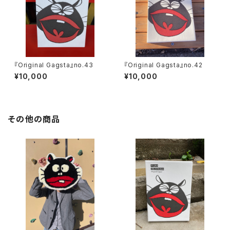
『Original Gagsta』no.43
『Original Gagsta』no.42
¥10,000
¥10,000
その他の商品