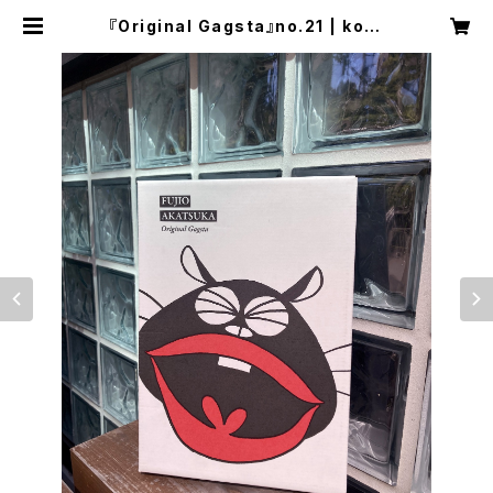
『Original Gagsta』no.21 | kore
deiinoda