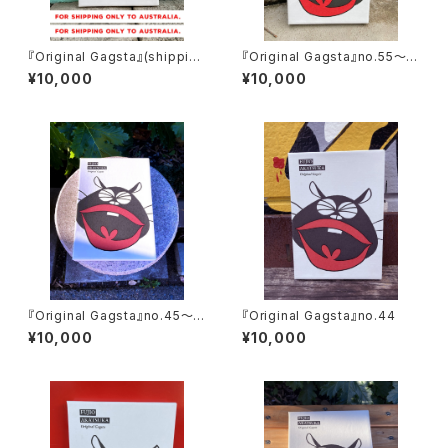
『Original Gagsta』(shipping
『Original Gagsta』no.55～n
only to Aus)
o.64
¥10,000
¥10,000
『Original Gagsta』no.45～n
『Original Gagsta』no.44
o.54
¥10,000
¥10,000