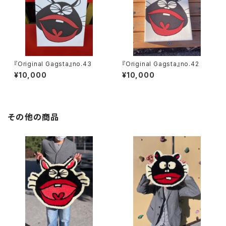
『Original Gagsta』no.43
『Original Gagsta』no.42
¥10,000
¥10,000
その他の商品