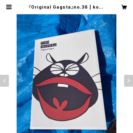
『Original Gagsta』no.36 | kore
deiinoda