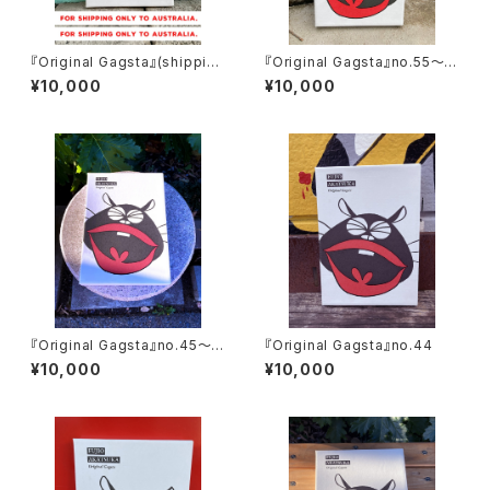
『Original Gagsta』(shipping
『Original Gagsta』no.55～n
only to Aus)
o.64
¥10,000
¥10,000
『Original Gagsta』no.45～n
『Original Gagsta』no.44
o.54
¥10,000
¥10,000